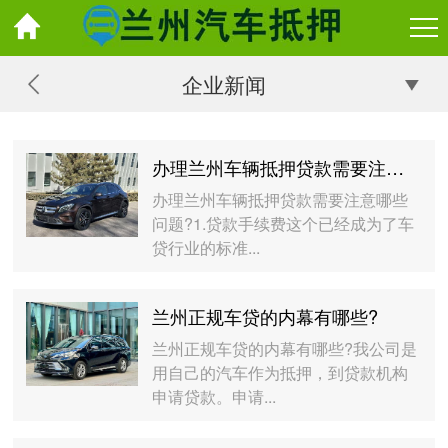
企业新闻
办理兰州车辆抵押贷款需要注意哪些问题?
办理兰州车辆抵押贷款需要注意哪些
问题?1.贷款手续费这个已经成为了车
贷行业的标准...
兰州正规车贷的内幕有哪些?
兰州正规车贷的内幕有哪些?我公司是
用自己的汽车作为抵押，到贷款机构
申请贷款。申请...