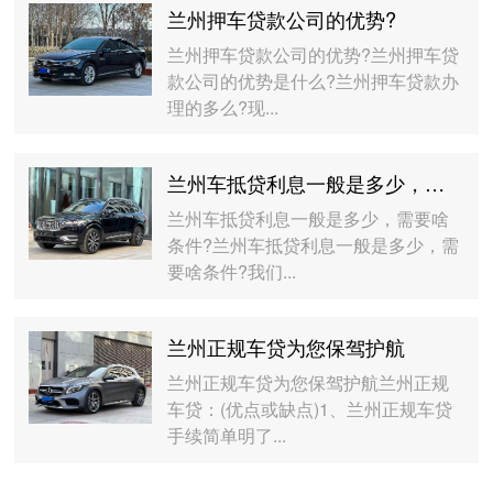
兰州押车贷款公司的优势?
兰州押车贷款公司的优势?兰州押车贷
款公司的优势是什么?兰州押车贷款办
理的多么?现...
兰州车抵贷利息一般是多少，需要啥条件?
兰州车抵贷利息一般是多少，需要啥
条件?兰州车抵贷利息一般是多少，需
要啥条件?我们...
兰州正规车贷为您保驾护航
兰州正规车贷为您保驾护航兰州正规
车贷：(优点或缺点)1、兰州正规车贷
手续简单明了...