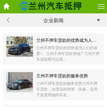
企业新闻
兰州不押车贷款的优势成为人们的喜爱
兰州不押车贷款的优势成为人们的喜
爱1、兰州不押车贷款用途广兰州不押
车贷款既可以用...
兰州不押车贷款的服务优势
兰州不押车贷款的服务优势兰州不押
车贷款，办理流程简便，快速，适用
于急需用钱的车友...