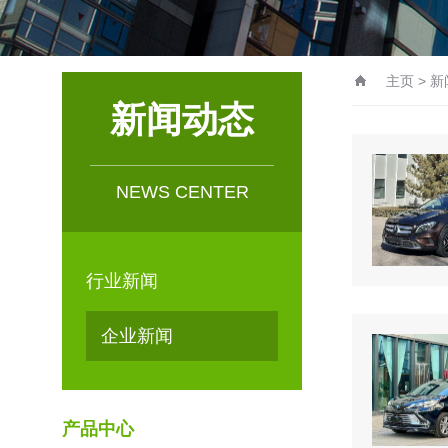
主页
>
新
新闻动态
NEWS CENTER
行业新闻
企业新闻
产品中心