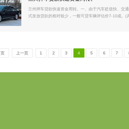
兰州押车贷款快速资金周转。一、由于汽车贬值快、交通
式发放贷款的相对较少，一般可贷车辆评估价7-10成。(具体
首页
上一页
1
2
3
4
5
6
7