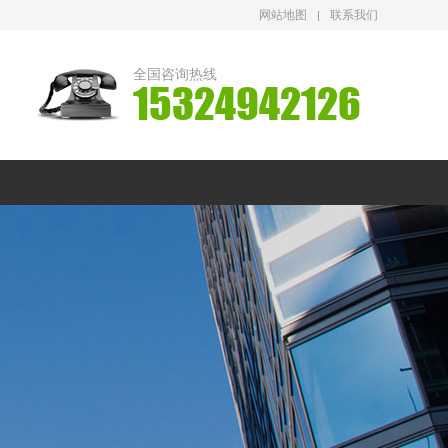
网站地图
联系我们
全国咨询热线
15324942126