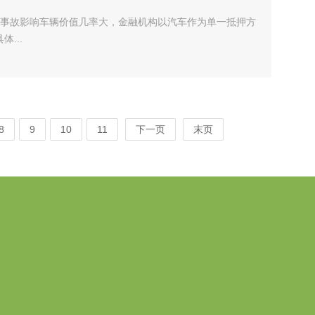
事故影响车辆价值几率大，金融机构以汽车作为单一抵押方
...
8
9
10
11
下一页
末页