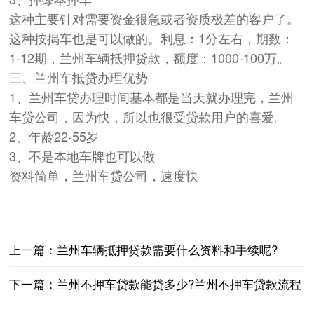
这种主要针对需要资金很急或者资质极差的客户了。
这种按揭车也是可以做的。利息：1分左右，期数：
1-12期，兰州车辆抵押贷款，额度：1000-100万。
三、兰州车抵贷办理优势
1、兰州车贷办理时间基本都是当天就办理完，兰州
车贷公司，因为快，所以也很受贷款用户的喜爱。
2、年龄22-55岁
3、不是本地车牌也可以做
资料简单，兰州车贷公司，速度快
上一篇：兰州车辆抵押贷款需要什么资料和手续呢?
下一篇：兰州不押车贷款能贷多少?兰州不押车贷款流程