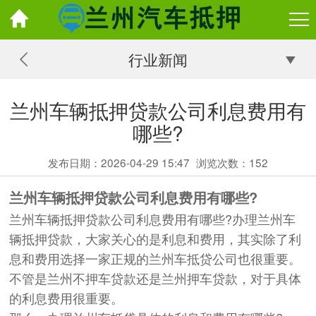
行业新闻
兰州车辆抵押贷款公司利息费用有
哪些?
发布日期：2026-04-29 15:47
浏览次数：
152
兰州车辆抵押贷款公司利息费用有哪些?
兰州车辆抵押贷款公司利息费用有哪些?办理兰州车
辆抵押贷款，大家关心的是利息和费用，其实除了利
息和费用选择一家正规的兰州车抵贷公司也很重要。
不管是兰州不押车贷款还是兰州押车贷款，对于具体
的利息费用很重要。