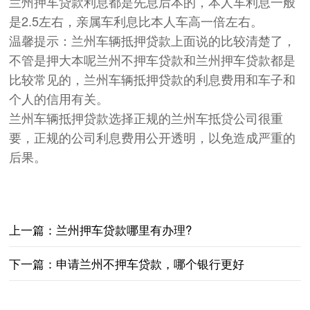
兰州押车贷款利息都是先息后本的，本人车利息一般
是2.5左右，亲属车利息比本人车高一倍左右。
温馨提示：兰州车辆抵押贷款上面说的比较清楚了，
不管是押大本呢兰州不押车贷款和兰州押车贷款都是
比较常见的，兰州车辆抵押贷款的利息费用和车子和
个人的信用有关。
兰州车辆抵押贷款选择正规的兰州车抵贷公司很重
要，正规的公司利息费用公开透明，以免造成严重的
后果。
上一篇：兰州押车贷款哪里有办理?
下一篇：申请兰州不押车贷款，哪个银行更好